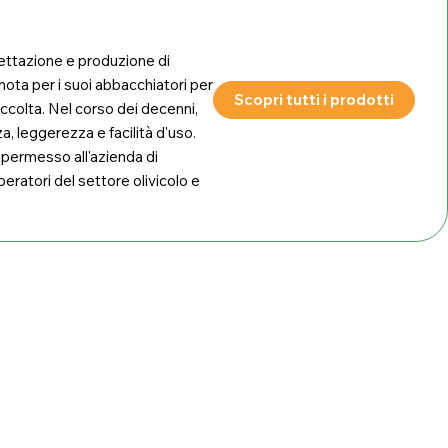
ogettazione e produzione di
nota per i suoi abbacchiatori per
Scopri tutti i prodotti
raccolta. Nel corso dei decenni,
, leggerezza e facilità d'uso.
 permesso all'azienda di
peratori del settore olivicolo e