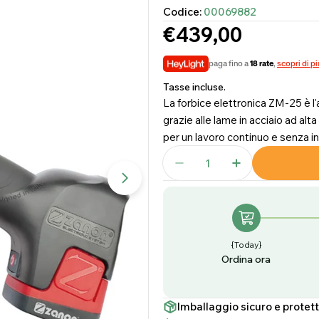
Codice:
00069882
Prezzo
€439,00
normale
paga fino a
18 rate
,
scopri di pi
Tasse incluse.
La forbice elettronica ZM-25 è l'a
grazie alle lame in acciaio ad al
per un lavoro continuo e senza inte
Quantità
Diminuisci La Quantità
Aumenta La Qu
Apri supporto 1 in modalità mod
{today}
Ordina ora
Imballaggio sicuro e protet