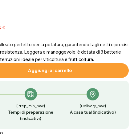
o
n
ù
e
lleato perfetto per la potatura, garantendo tagli netti e precisi
ta resistenza. Leggera e maneggevole, è dotata di 3 batterie
rruzioni, ideale per viticoltura e frutticoltura.
Aggiungi al carrello
 Per Forbice Elettronica Zm-25 Con 3 Batterie
antità Per Forbice Elettronica Zm-25 Con 3 Batter
ale
A
{prep_min_max}
{delivery_max}
Tempi di preparazione
A casa tua! (indicativo)
(indicativi)
to