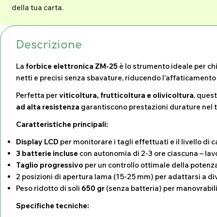
della tua carta.
Descrizione
La
forbice elettronica ZM-25
è lo strumento ideale per chi
netti e precisi senza sbavature, riducendo l'affaticamento
Perfetta per
viticoltura, frutticoltura e olivicoltura
, quest
ad alta resistenza
garantiscono prestazioni durature nel 
Caratteristiche principali:
Display LCD
per monitorare i tagli effettuati e il livello di
3 batterie incluse
con autonomia di 2-3 ore ciascuna – lav
Taglio progressivo
per un controllo ottimale della potenz
2 posizioni di apertura lama (15-25 mm) per adattarsi a di
Peso ridotto di soli
650 gr
(senza batteria) per manovrabil
Specifiche tecniche: