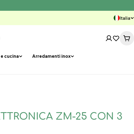
Italia
P
a
Car
e
 e cucina
Arredamenti inox
s
e
/
r
e
ETTRONICA ZM-25 CON 3
g
i