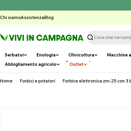
Vai
al
contenuto
Chi siamo
Assistenza
Blog
Ricerca
Serbatoi
Enologia
Olivicoltura
Macchine a
Abbigliamento agricolo
Outlet
Home
Forbici e potatori
Forbice elettronica zm-25 con 3 