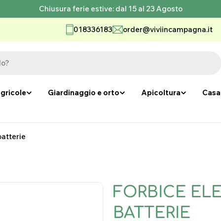
Chiusura ferie estive: dal 15 al 23 Agosto
018336183
order@viviincampagna.it
gricole
Giardinaggio e orto
Apicoltura
Casa
batterie
FORBICE EL
BATTERIE