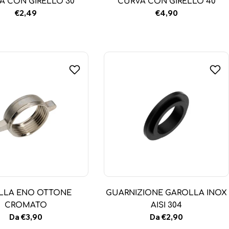
A CON GIRELLO 30
CURVA CON GIRELLO 40
Prezzo
€2,49
Prezzo
€4,90
normale
normale
ELLA ENO OTTONE
GUARNIZIONE GAROLLA INOX
CROMATO
AISI 304
Prezzo
Da €3,90
Prezzo
Da €2,90
normale
normale