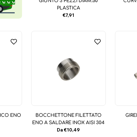
GIUNTO 3 PEZZI DIAM.50
CURV
PLASTICA
Prezzo
€7,91
normale
ICO ENO
BOCCHETTONE FILETTATO
GIR
ENO A SALDARE INOX AISI 304
Prezzo
Da €10,49
normale