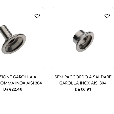
ZIONE GAROLLA A
SEMIRACCORDO A SALDARE
OMMA INOX AISI 304
GAROLLA INOX AISI 304
Prezzo
Da €22,48
Prezzo
Da €6,91
normale
normale