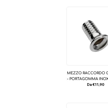
MEZZO RACCORDO 
- PORTAGOMMA INOX 
Prezzo
Da €11,90
normale