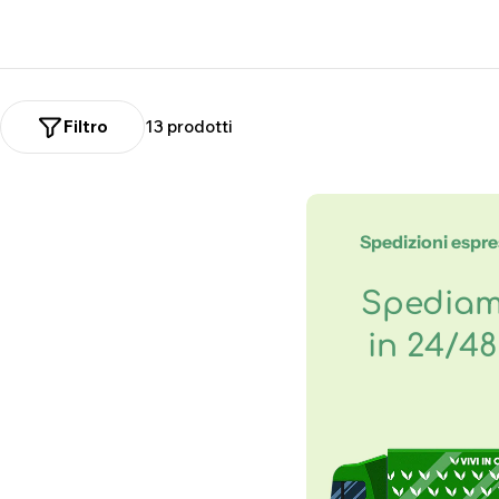
n
e
:
Filtro
13 prodotti
Spedizioni espr
Spedia
in 24/4