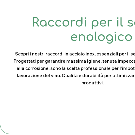
C
Raccordi per il s
o
enologico
l
Scopri i nostri raccordi in acciaio inox, essenziali per il 
Progettati per garantire massima igiene, tenuta impecca
l
alla corrosione, sono la scelta professionale per l'imbo
lavorazione del vino. Qualità e durabilità per ottimizzar
e
produttivi.
z
i
o