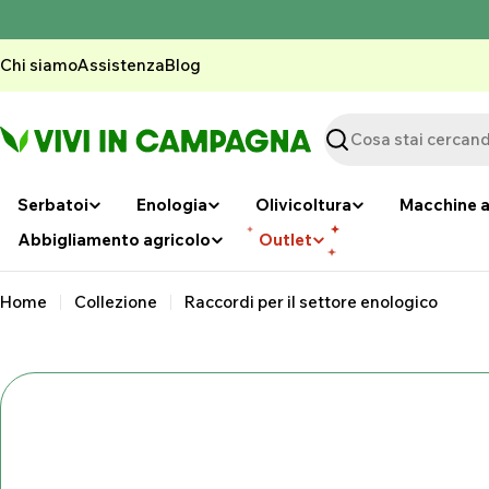
Vai
al
contenuto
Chi siamo
Assistenza
Blog
Ricerca
Serbatoi
Enologia
Olivicoltura
Macchine a
Abbigliamento agricolo
Outlet
Home
Collezione
Raccordi per il settore enologico