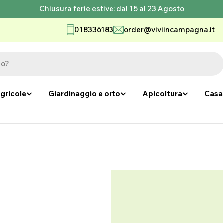
Chiusura ferie estive: dal 15 al 23 Agosto
018336183
order@viviincampagna.it
gricole
Giardinaggio e orto
Apicoltura
Casa