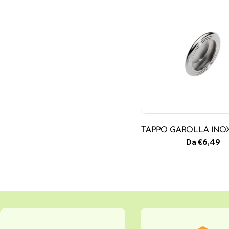
TAPPO GAROLLA INOX 
Prezzo
Da €6,49
normale