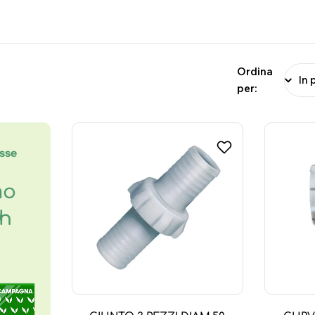
Ordina
per:
esse
mo
8h