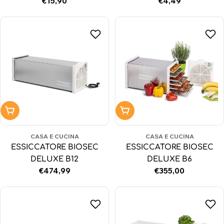
Prezzo
€15,90
Prezzo
€4,49
normale
normale
Aggiungi al carrello
Aggiungi al carrello
CASA E CUCINA
CASA E CUCINA
ESSICCATORE BIOSEC
ESSICCATORE BIOSEC
DELUXE B12
DELUXE B6
Prezzo
€474,99
Prezzo
€355,00
normale
normale