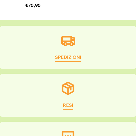
Prezzo
€75,95
normale
SPEDIZIONI
RESI