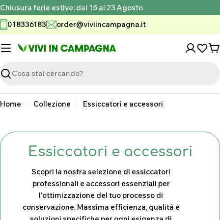
Vai
Chiusura ferie estive: dal 15 al 23 Agosto
al
018336183
order@viviincampagna.it
contenuto
C
Ricerca
Home
Collezione
Essiccatori e accessori
C
Essiccatori e accessori
o
Scopri la nostra selezione di essiccatori
l
professionali e accessori essenziali per
l'ottimizzazione del tuo processo di
l
conservazione. Massima efficienza, qualità e
e
soluzioni specifiche per ogni esigenza di