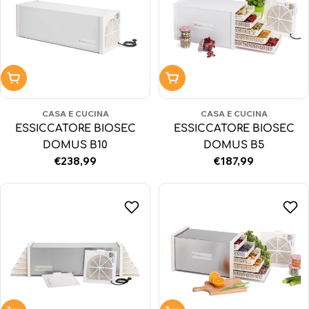
Aggiungi al carrello
Aggiungi al carrello
CASA E CUCINA
CASA E CUCINA
ESSICCATORE BIOSEC
ESSICCATORE BIOSEC
DOMUS B10
DOMUS B5
Prezzo
€238,99
Prezzo
€187,99
normale
normale