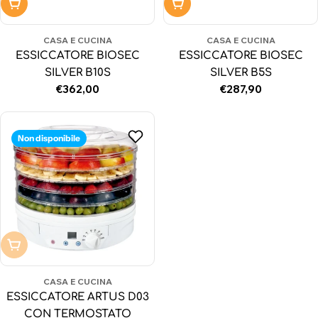
Aggiungi al carrello
Aggiungi al carrello
CASA E CUCINA
CASA E CUCINA
ESSICCATORE BIOSEC
ESSICCATORE BIOSEC
SILVER B10S
SILVER B5S
Prezzo
€362,00
Prezzo
€287,90
normale
normale
Non disponibile
Non disponibile
CASA E CUCINA
ESSICCATORE ARTUS D03
CON TERMOSTATO