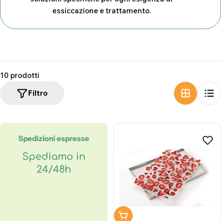
z
essiccazione e trattamento.
i
o
n
e
10 prodotti
:
Filtro
Spedizioni espresse
Spediamo in
24/48h
Aggiungi al carrello