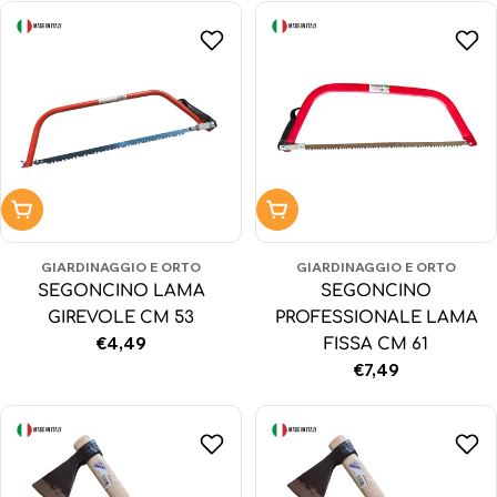
Aggiungi al carrello
Aggiungi al carrello
GIARDINAGGIO E ORTO
GIARDINAGGIO E ORTO
SEGONCINO LAMA
SEGONCINO
GIREVOLE CM 53
PROFESSIONALE LAMA
Prezzo
€4,49
FISSA CM 61
normale
Prezzo
€7,49
normale