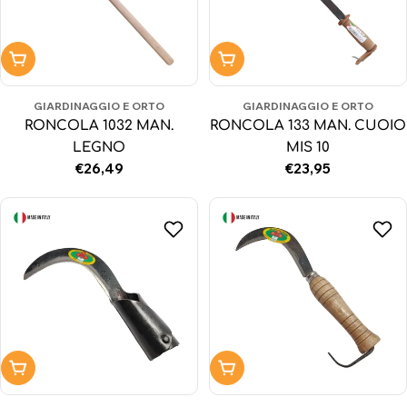
Aggiungi al carrello
Aggiungi al carrello
GIARDINAGGIO E ORTO
GIARDINAGGIO E ORTO
RONCOLA 1032 MAN.
RONCOLA 133 MAN. CUOIO
LEGNO
MIS 10
Prezzo
€26,49
Prezzo
€23,95
normale
normale
Aggiungi al carrello
Aggiungi al carrello