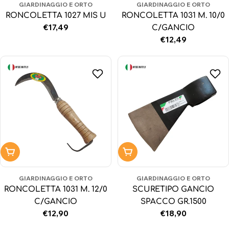
GIARDINAGGIO E ORTO
GIARDINAGGIO E ORTO
RONCOLETTA 1027 MIS U
RONCOLETTA 1031 M. 10/0
Prezzo
€17,49
C/GANCIO
normale
Prezzo
€12,49
normale
Aggiungi al carrello
Aggiungi al carrello
GIARDINAGGIO E ORTO
GIARDINAGGIO E ORTO
RONCOLETTA 1031 M. 12/0
SCURETIPO GANCIO
C/GANCIO
SPACCO GR.1500
Prezzo
€12,90
Prezzo
€18,90
normale
normale