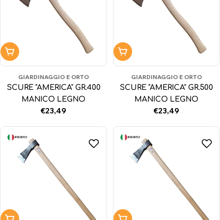
Aggiungi al carrello
Aggiungi al carrello
GIARDINAGGIO E ORTO
GIARDINAGGIO E ORTO
SCURE "AMERICA" GR.400
SCURE "AMERICA" GR.500
MANICO LEGNO
MANICO LEGNO
Prezzo
€23,49
Prezzo
€23,49
normale
normale
Aggiungi al carrello
Aggiungi al carrello