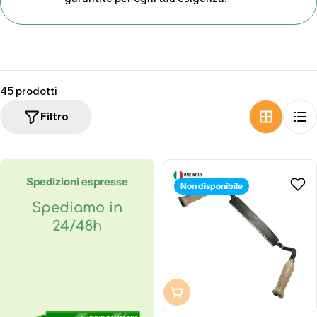
z
i
o
n
45 prodotti
e
Filtro
:
Spedizioni espresse
Non disponibile
Spediamo in
24/48h
Non disponibile