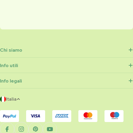
Chi siamo
Info utili
Info legali
P
Italia
a
Metodi
e
di
s
pagamento
e