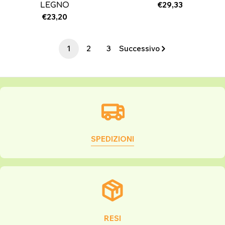
Prezzo
€29,33
LEGNO
normale
Prezzo
€23,20
normale
1
2
3
Successivo
SPEDIZIONI
RESI