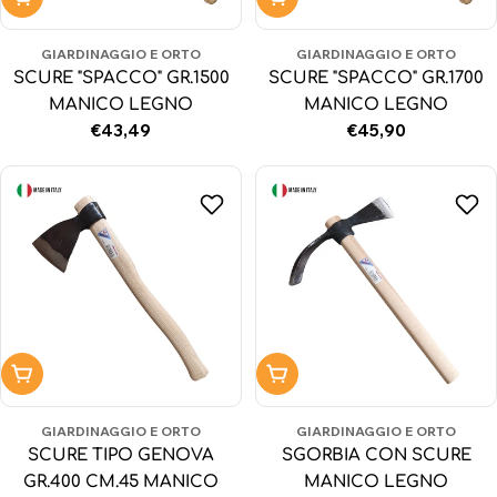
GIARDINAGGIO E ORTO
GIARDINAGGIO E ORTO
SCURE "SPACCO" GR.1500
SCURE "SPACCO" GR.1700
MANICO LEGNO
MANICO LEGNO
Prezzo
€43,49
Prezzo
€45,90
normale
normale
Aggiungi al carrello
Aggiungi al carrello
GIARDINAGGIO E ORTO
GIARDINAGGIO E ORTO
SCURE TIPO GENOVA
SGORBIA CON SCURE
GR.400 CM.45 MANICO
MANICO LEGNO