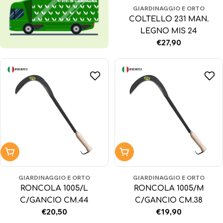
GIARDINAGGIO E ORTO
COLTELLO 231 MAN.
LEGNO MIS 24
Prezzo
€27,90
normale
Aggiungi al carrello
Aggiungi al carrello
GIARDINAGGIO E ORTO
GIARDINAGGIO E ORTO
RONCOLA 1005/L
RONCOLA 1005/M
C/GANCIO CM.44
C/GANCIO CM.38
Prezzo
€20,50
Prezzo
€19,90
normale
normale