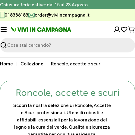
Vai
Chiusura ferie estive: dal 15 al 23 Agosto
al
018336183
order@viviincampagna.it
contenuto
C
Ricerca
Home
Collezione
Roncole, accette e scuri
C
Roncole, accette e scuri
o
Scopri la nostra selezione di Roncole, Accette
l
e Scuri professionali. Utensili robusti e
affidabili, essenziali per la lavorazione del
l
legno e la cura del verde. Qualità e sicurezza
e
garantite per ogni tua esigenza.