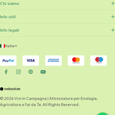
Chi siamo
Info utili
Info legali
P
Italia
a
Metodi
e
di
s
pagamento
e
Facebook
Instagram
Pinterest
YouTube
/
r
e
g
© 2026 Vivi in Campagna | Attrezzature per Enologia,
Agricoltura e Fai da Te. All Rights Reserved.
i
o