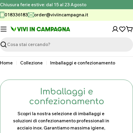
Vai
Chiusura ferie estive: dal 15 al 23 Agosto
al
018336183
order@viviincampagna.it
contenuto
C
Ricerca
Home
Collezione
Imballaggi e confezionamento
C
Imballaggi e
o
confezionamento
l
Scopri la nostra selezione di imballaggi e
l
soluzioni di confezionamento professionali in
acciaio inox. Garantiamo massima igiene,
e