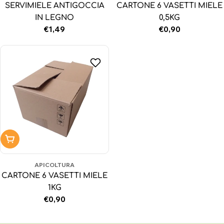
SERVIMIELE ANTIGOCCIA
CARTONE 6 VASETTI MIELE
IN LEGNO
0,5KG
Prezzo
€1,49
Prezzo
€0,90
normale
normale
Aggiungi al carrello
APICOLTURA
CARTONE 6 VASETTI MIELE
1KG
Prezzo
€0,90
normale