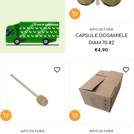
Aggiungi al carrello
APICOLTURA
CAPSULE DOSAMIELE
DIAM.70-82
Prezzo
€4,90
normale
Aggiungi al carrello
Aggiungi al carrello
APICOLTURA
APICOLTURA