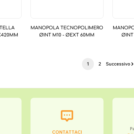
TELLA
MANOPOLA TECNOPOLIMERO
MANOPO
8X420MM
ØINT M10 - ØEXT 60MM
ØINT
1
2
Successivo
Pa
CONTATTACI