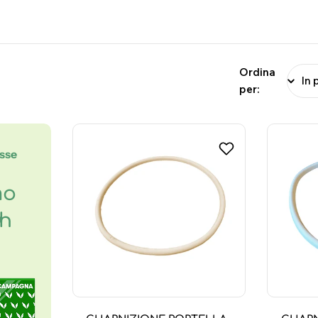
Ordina
per:
esse
mo
8h