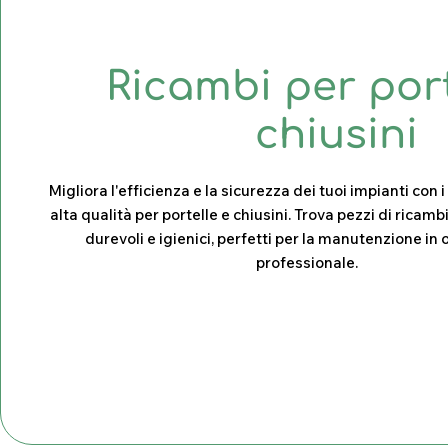
C
Ricambi per port
o
chiusini
l
Migliora l'efficienza e la sicurezza dei tuoi impianti con i
alta qualità per portelle e chiusini. Trova pezzi di ricambi
l
durevoli e igienici, perfetti per la manutenzione in 
professionale.
e
z
i
o