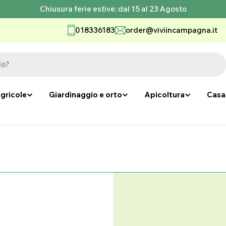
Chiusura ferie estive: dal 15 al 23 Agosto
018336183
order@viviincampagna.it
gricole
Giardinaggio e orto
Apicoltura
Casa