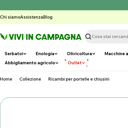
Vai
al
contenuto
Chi siamo
Assistenza
Blog
Ricerca
Serbatoi
Enologia
Olivicoltura
Macchine a
Abbigliamento agricolo
Outlet
Home
Collezione
Ricambi per portelle e chiusini