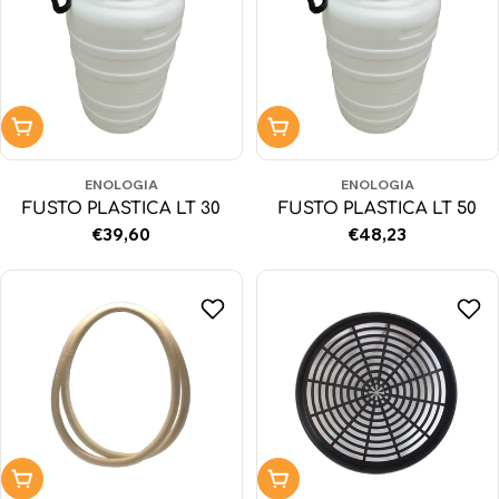
Aggiungi al carrello
Aggiungi al carrello
ENOLOGIA
ENOLOGIA
FUSTO PLASTICA LT 30
FUSTO PLASTICA LT 50
Prezzo
€39,60
Prezzo
€48,23
normale
normale
Aggiungi al carrello
Aggiungi al carrello