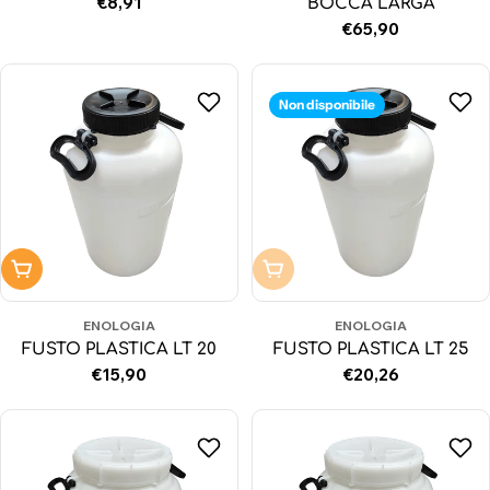
Prezzo
€8,91
BOCCA LARGA
normale
Prezzo
€65,90
normale
Non disponibile
Aggiungi al carrello
Non disponibile
ENOLOGIA
ENOLOGIA
FUSTO PLASTICA LT 20
FUSTO PLASTICA LT 25
Prezzo
€15,90
Prezzo
€20,26
normale
normale