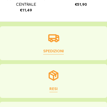
Prezzo
€51,90
CENTRALE
normale
Prezzo
€11,49
normale
SPEDIZIONI
RESI