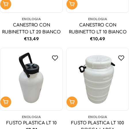
Aggiungi al carrello
Aggiungi al carrello
ENOLOGIA
ENOLOGIA
CANESTRO CON
CANESTRO CON
RUBINETTO LT 20 BIANCO
RUBINETTO LT 10 BIANCO
Prezzo
€13,49
Prezzo
€10,49
normale
normale
Aggiungi al carrello
Aggiungi al carrello
ENOLOGIA
ENOLOGIA
FUSTO PLASTICA LT 10
FUSTO PLASTICA LT 100