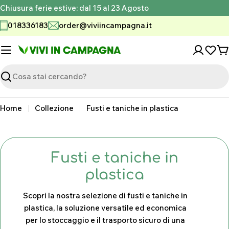
Vai
Chiusura ferie estive: dal 15 al 23 Agosto
al
018336183
order@viviincampagna.it
contenuto
C
Ricerca
Home
Collezione
Fusti e taniche in plastica
C
Fusti e taniche in
o
plastica
l
Scopri la nostra selezione di fusti e taniche in
l
plastica, la soluzione versatile ed economica
per lo stoccaggio e il trasporto sicuro di una
e