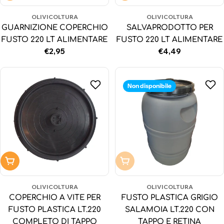
OLIVICOLTURA
OLIVICOLTURA
GUARNIZIONE COPERCHIO
SALVAPRODOTTO PER
FUSTO 220 LT ALIMENTARE
FUSTO 220 LT ALIMENTARE
Prezzo
€2,95
Prezzo
€4,49
normale
normale
Non disponibile
Aggiungi al carrello
Non disponibile
OLIVICOLTURA
OLIVICOLTURA
COPERCHIO A VITE PER
FUSTO PLASTICA GRIGIO
FUSTO PLASTICA LT.220
SALAMOIA LT.220 CON
COMPLETO DI TAPPO
TAPPO E RETINA