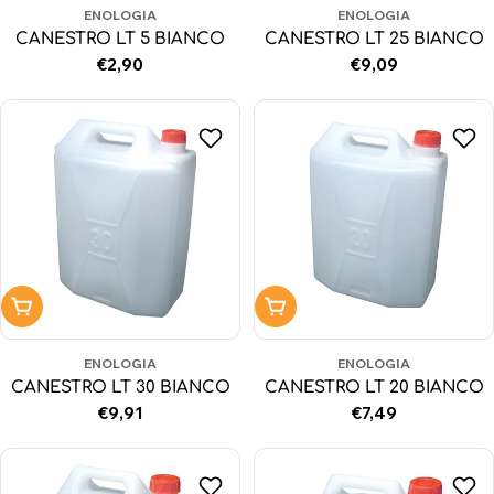
ENOLOGIA
ENOLOGIA
CANESTRO LT 5 BIANCO
CANESTRO LT 25 BIANCO
Prezzo
€2,90
Prezzo
€9,09
normale
normale
Aggiungi al carrello
Aggiungi al carrello
ENOLOGIA
ENOLOGIA
CANESTRO LT 30 BIANCO
CANESTRO LT 20 BIANCO
Prezzo
€9,91
Prezzo
€7,49
normale
normale