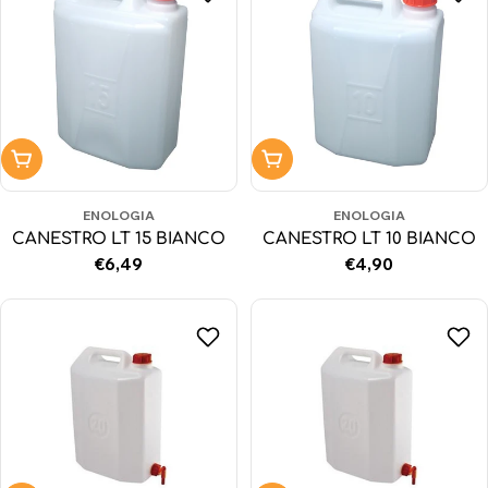
Aggiungi al carrello
Aggiungi al carrello
ENOLOGIA
ENOLOGIA
CANESTRO LT 15 BIANCO
CANESTRO LT 10 BIANCO
Prezzo
€6,49
Prezzo
€4,90
normale
normale