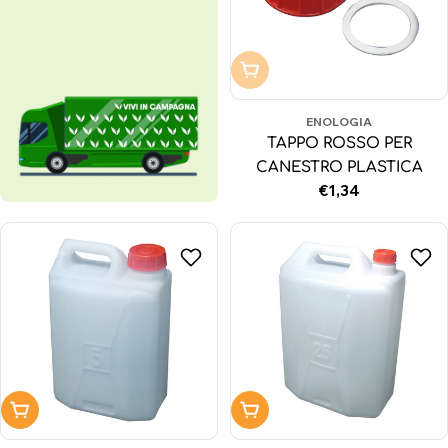
Non disponibile
ENOLOGIA
TAPPO ROSSO PER
CANESTRO PLASTICA
Prezzo
€1,34
normale
Aggiungi al carrello
Aggiungi al carrello