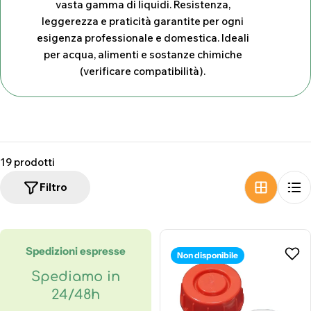
vasta gamma di liquidi. Resistenza,
z
leggerezza e praticità garantite per ogni
i
esigenza professionale e domestica. Ideali
per acqua, alimenti e sostanze chimiche
o
(verificare compatibilità).
n
e
:
19 prodotti
Filtro
Spedizioni espresse
Non disponibile
Spediamo in
24/48h