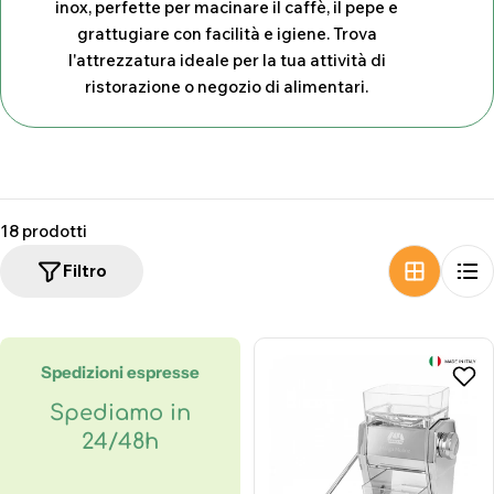
inox, perfette per macinare il caffè, il pepe e
z
grattugiare con facilità e igiene. Trova
i
l'attrezzatura ideale per la tua attività di
ristorazione o negozio di alimentari.
o
n
e
:
18 prodotti
Filtro
Spedizioni espresse
Spediamo in
24/48h