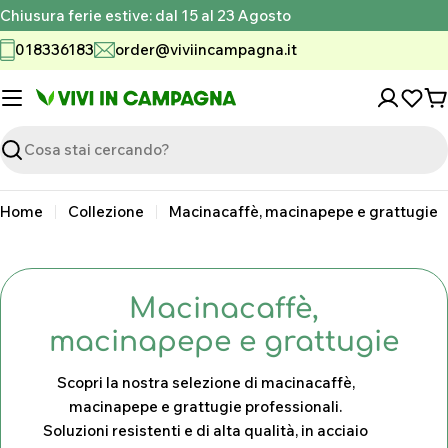
Vai
Chiusura ferie estive: dal 15 al 23 Agosto
al
018336183
order@viviincampagna.it
contenuto
C
Ricerca
Home
Collezione
Macinacaffè, macinapepe e grattugie
C
Macinacaffè,
o
macinapepe e grattugie
l
Scopri la nostra selezione di macinacaffè,
l
macinapepe e grattugie professionali.
Soluzioni resistenti e di alta qualità, in acciaio
e