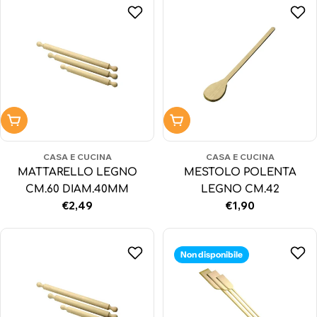
Aggiungi al carrello
Aggiungi al carrello
CASA E CUCINA
CASA E CUCINA
MATTARELLO LEGNO
MESTOLO POLENTA
CM.60 DIAM.40MM
LEGNO CM.42
Prezzo
€2,49
Prezzo
€1,90
normale
normale
Non disponibile