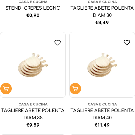
CASA E CUCINA
CASA E CUCINA
STENDI CREPES LEGNO
TAGLIERE ABETE POLENTA
Prezzo
€0,90
DIAM.30
normale
Prezzo
€8,49
normale
Aggiungi al carrello
Aggiungi al carrello
CASA E CUCINA
CASA E CUCINA
TAGLIERE ABETE POLENTA
TAGLIERE ABETE POLENTA
DIAM.35
DIAM.40
Prezzo
€9,89
Prezzo
€11,49
normale
normale