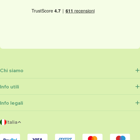
Chi siamo
Info utili
Info legali
P
Italia
a
Metodi
e