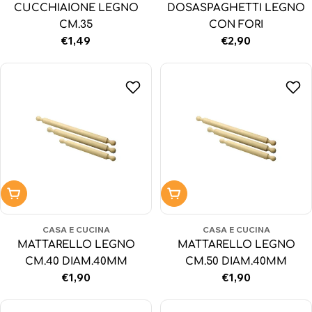
CUCCHIAIONE LEGNO
DOSASPAGHETTI LEGNO
CM.35
CON FORI
Prezzo
€1,49
Prezzo
€2,90
normale
normale
Aggiungi al carrello
Aggiungi al carrello
CASA E CUCINA
CASA E CUCINA
MATTARELLO LEGNO
MATTARELLO LEGNO
CM.40 DIAM.40MM
CM.50 DIAM.40MM
Prezzo
€1,90
Prezzo
€1,90
normale
normale