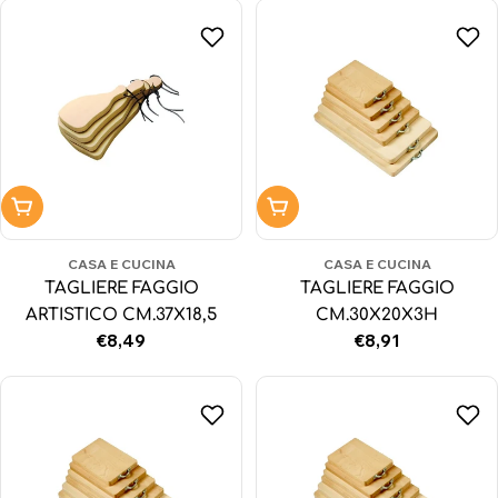
Aggiungi al carrello
Aggiungi al carrello
CASA E CUCINA
CASA E CUCINA
TAGLIERE FAGGIO
TAGLIERE FAGGIO
ARTISTICO CM.37X18,5
CM.30X20X3H
Prezzo
€8,49
Prezzo
€8,91
normale
normale