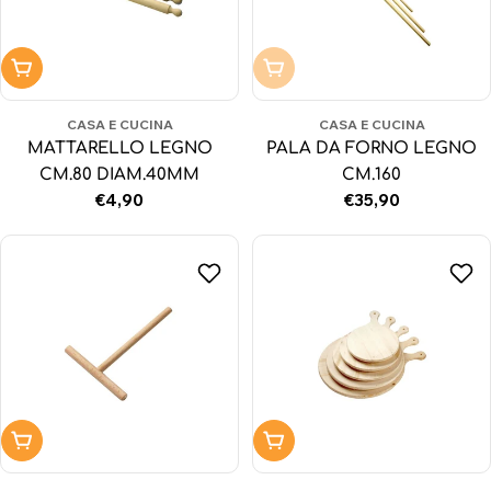
Aggiungi al carrello
Non disponibile
CASA E CUCINA
CASA E CUCINA
MATTARELLO LEGNO
PALA DA FORNO LEGNO
CM.80 DIAM.40MM
CM.160
Prezzo
€4,90
Prezzo
€35,90
normale
normale
Aggiungi al carrello
Aggiungi al carrello