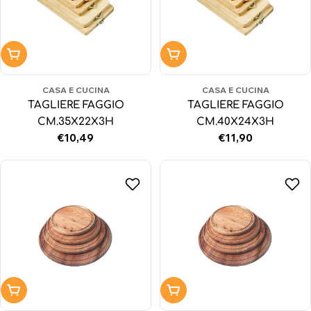
Aggiungi al carrello
Aggiungi al carrello
CASA E CUCINA
CASA E CUCINA
TAGLIERE FAGGIO
TAGLIERE FAGGIO
CM.35X22X3H
CM.40X24X3H
Prezzo
€10,49
Prezzo
€11,90
normale
normale
Aggiungi al carrello
Aggiungi al carrello