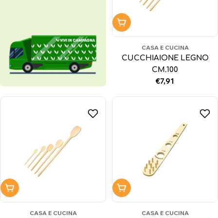
Aggiungi al carrello
CASA E CUCINA
CUCCHIAIONE LEGNO
CM.100
Prezzo
€7,91
normale
Aggiungi al carrello
Aggiungi al carrello
CASA E CUCINA
CASA E CUCINA