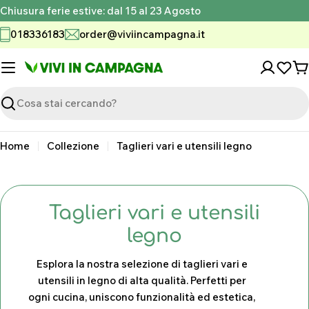
Vai
Chiusura ferie estive: dal 15 al 23 Agosto
al
018336183
order@viviincampagna.it
contenuto
C
Ricerca
Home
Collezione
Taglieri vari e utensili legno
C
Taglieri vari e utensili
o
legno
l
Esplora la nostra selezione di taglieri vari e
l
utensili in legno di alta qualità. Perfetti per
ogni cucina, uniscono funzionalità ed estetica,
e