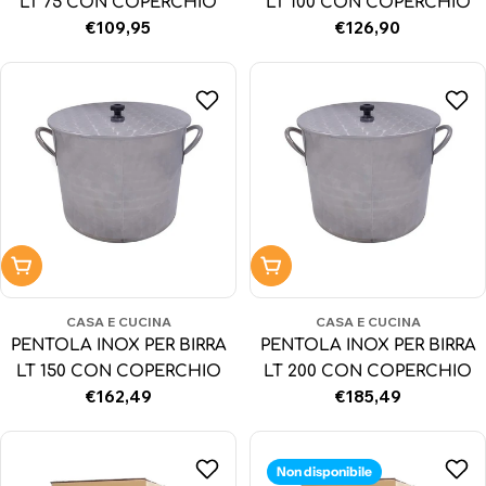
LT 75 CON COPERCHIO
LT 100 CON COPERCHIO
Prezzo
€109,95
Prezzo
€126,90
normale
normale
Aggiungi al carrello
Aggiungi al carrello
CASA E CUCINA
CASA E CUCINA
PENTOLA INOX PER BIRRA
PENTOLA INOX PER BIRRA
LT 150 CON COPERCHIO
LT 200 CON COPERCHIO
Prezzo
€162,49
Prezzo
€185,49
normale
normale
Non disponibile