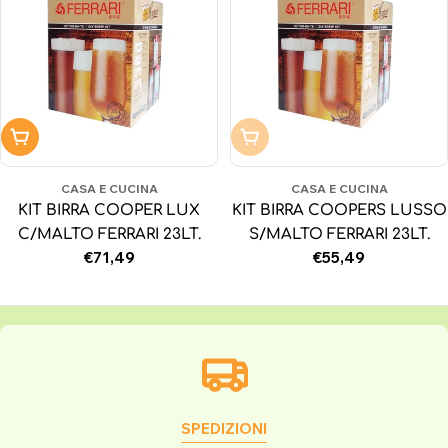
Aggiungi al carrello
Non disponibile
CASA E CUCINA
CASA E CUCINA
KIT BIRRA COOPER LUX
KIT BIRRA COOPERS LUSSO
C/MALTO FERRARI 23LT.
S/MALTO FERRARI 23LT.
Prezzo
€71,49
Prezzo
€55,49
normale
normale
SPEDIZIONI