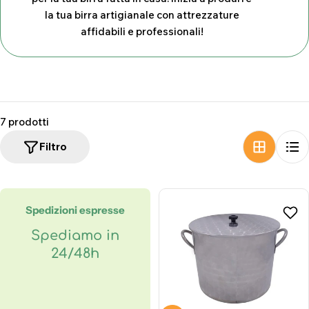
z
la tua birra artigianale con attrezzature
affidabili e professionali!
i
o
n
e
7 prodotti
:
Filtro
Spedizioni espresse
Spediamo in
24/48h