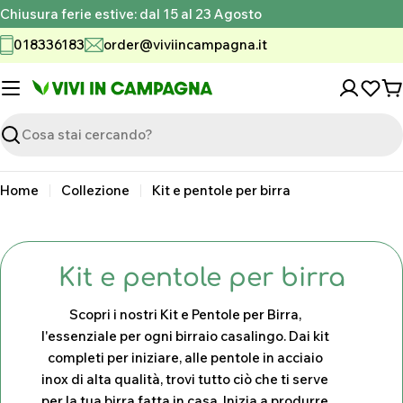
Vai
Chiusura ferie estive: dal 15 al 23 Agosto
al
018336183
order@viviincampagna.it
contenuto
C
Ricerca
Home
Collezione
Kit e pentole per birra
C
Kit e pentole per birra
o
Scopri i nostri Kit e Pentole per Birra,
l
l'essenziale per ogni birraio casalingo. Dai kit
completi per iniziare, alle pentole in acciaio
l
inox di alta qualità, trovi tutto ciò che ti serve
e
per la tua birra fatta in casa. Inizia a produrre