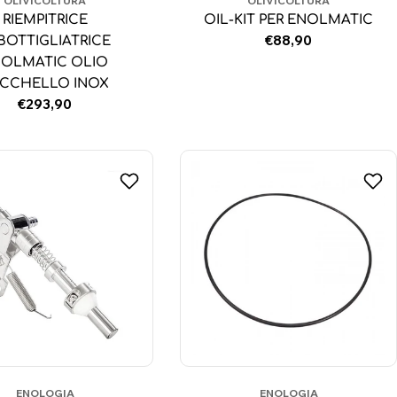
OLIVICOLTURA
OLIVICOLTURA
RIEMPITRICE
OIL-KIT PER ENOLMATIC
Prezzo
€88,90
BOTTIGLIATRICE
normale
OLMATIC OLIO
CCHELLO INOX
Prezzo
€293,90
normale
ENOLOGIA
ENOLOGIA