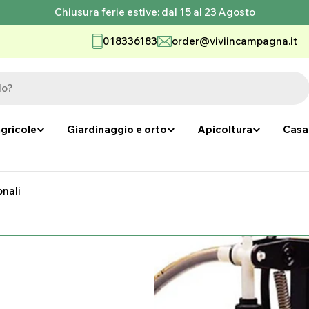
Chiusura ferie estive: dal 15 al 23 Agosto
018336183
order@viviincampagna.it
gricole
Giardinaggio e orto
Apicoltura
Casa
onali