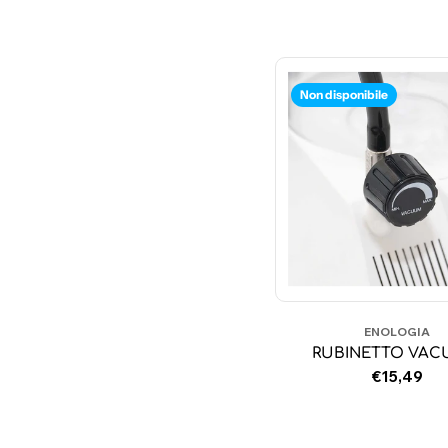
Non disponibile
ENOLOGIA
RUBINETTO VA
Prezzo
€15,49
normale