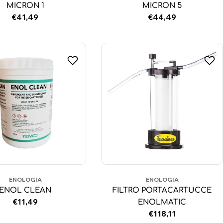
MICRON 1
MICRON 5
Prezzo
€41,49
Prezzo
€44,49
normale
normale
ENOLOGIA
ENOLOGIA
ENOL CLEAN
FILTRO PORTACARTUCCE
Prezzo
€11,49
ENOLMATIC
normale
Prezzo
€118,11