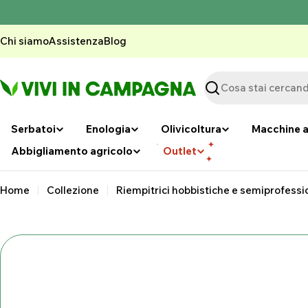
Vai
al
contenuto
Chi siamo
Assistenza
Blog
Ricerca
Serbatoi
Enologia
Olivicoltura
Macchine a
Abbigliamento agricolo
Outlet
Home
Collezione
Riempitrici hobbistiche e semiprofessi