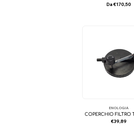
Prezzo
Da €170,50
normale
ENOLOGIA
COPERCHIO FILTRO
Prezzo
€39,89
normale