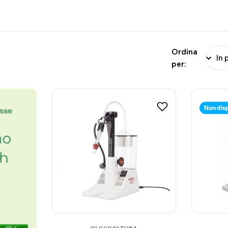
Ordina
per:
Non dis
esse
mo
8h