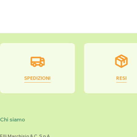
SPEDIZIONI
RESI
Chi siamo
F.lli Marchisio & C. S.p.A.