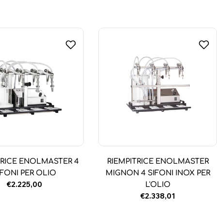
normale
TRICE ENOLMASTER 4
RIEMPITRICE ENOLMASTER
IFONI PER OLIO
MIGNON 4 SIFONI INOX PER
Prezzo
€2.225,00
L'OLIO
normale
Prezzo
€2.338,01
normale