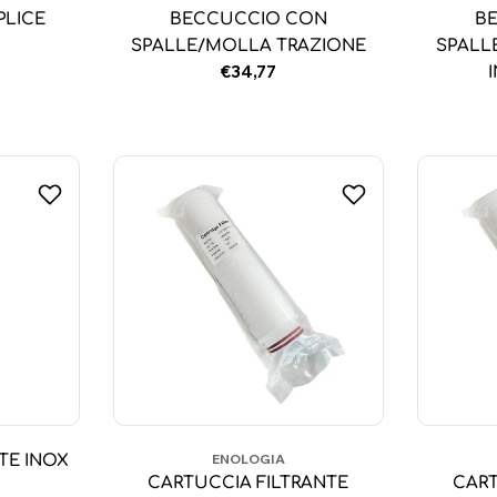
PLICE
BECCUCCIO CON
B
SPALLE/MOLLA TRAZIONE
SPALL
Prezzo
€34,77
normale
ENOLOGIA
TE INOX
CARTUCCIA FILTRANTE
CART