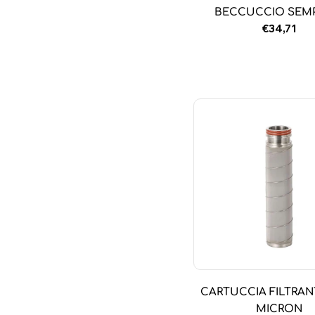
BECCUCCIO SEM
Prezzo
€34,71
normale
CARTUCCIA FILTRAN
MICRON