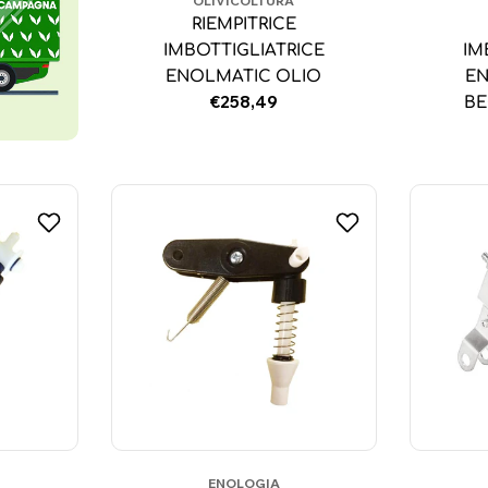
OLIVICOLTURA
RIEMPITRICE
IMBOTTIGLIATRICE
IM
ENOLMATIC OLIO
EN
Prezzo
€258,49
BE
normale
ENOLOGIA