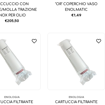
ECCUCCIO CON
"OR" COPERCHIO VASO
E/MOLLA TRAZIONE
ENOLMATIC
Prezzo
€1,49
INOX PER OLIO
normale
Prezzo
€205,50
normale
ENOLOGIA
ENOLOGIA
UCCIA FILTRANTE
CARTUCCIA FILTRANTE