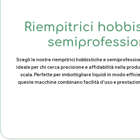
C
Riempitrici hobbi
o
semiprofessio
l
Scegli le nostre riempitrici hobbistiche e semiprofession
ideale per chi cerca precisione e affidabilità nella prod
l
scala. Perfette per imbottigliare liquidi in modo effici
queste macchine combinano facilità d'uso e prestazioni
e
z
i
o