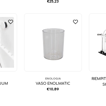
Prezzo
€25,23
normale
ENOLOGIA
RIEMPI
CUUM
VASO ENOLMATIC
S
Prezzo
€10,89
normale