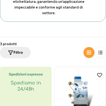
etichettatura, garantendo un'applicazione
z
impeccabile e conforme agli standard di
i
settore.
o
n
e
:
3 prodotti
Filtro
Spedizioni espresse
Spediamo in
24/48h