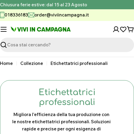
Vai
Chiusura ferie estive: dal 15 al 23 Agosto
al
018336183
order@viviincampagna.it
contenuto
C
Ricerca
Home
Collezione
Etichettatrici professionali
C
Etichettatrici
o
professionali
l
Migliora l'efficienza della tua produzione con
l
le nostre etichettatrici professionali. Soluzioni
rapide e precise per ogni esigenza di
e