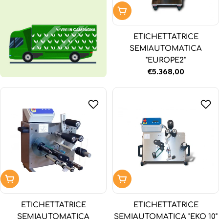
Aggiungi al carrello
ETICHETTATRICE
SEMIAUTOMATICA
"EUROPE2"
Prezzo
€5.368,00
normale
Aggiungi al carrello
Aggiungi al carrello
ETICHETTATRICE
ETICHETTATRICE
SEMIAUTOMATICA
SEMIAUTOMATICA "EKO 10"