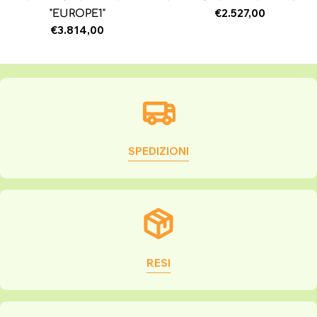
Prezzo
€2.527,00
"EUROPE1"
normale
Prezzo
€3.814,00
normale
SPEDIZIONI
RESI