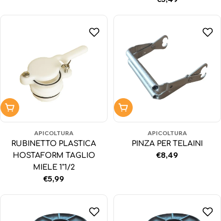
normale
Aggiungi al carrello
Aggiungi al carrello
APICOLTURA
APICOLTURA
RUBINETTO PLASTICA
PINZA PER TELAINI
Prezzo
€8,49
HOSTAFORM TAGLIO
normale
MIELE 1"1/2
Prezzo
€5,99
normale