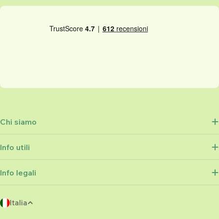
Chi siamo
Info utili
Info legali
P
Italia
a