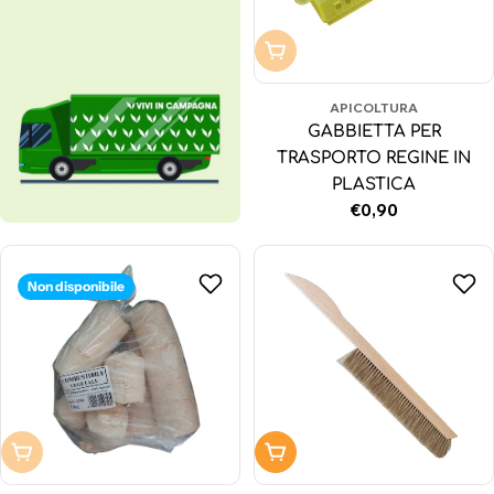
Non disponibile
APICOLTURA
GABBIETTA PER
TRASPORTO REGINE IN
PLASTICA
Prezzo
€0,90
normale
Non disponibile
Non disponibile
Aggiungi al carrello