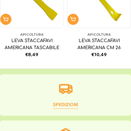
Aggiungi al carrello
Aggiungi al carrello
APICOLTURA
APICOLTURA
LEVA STACCAFAVI
LEVA STACCAFAVI
AMERICANA TASCABILE
AMERICANA CM 26
Prezzo
€8,49
Prezzo
€10,49
normale
normale
SPEDIZIONI