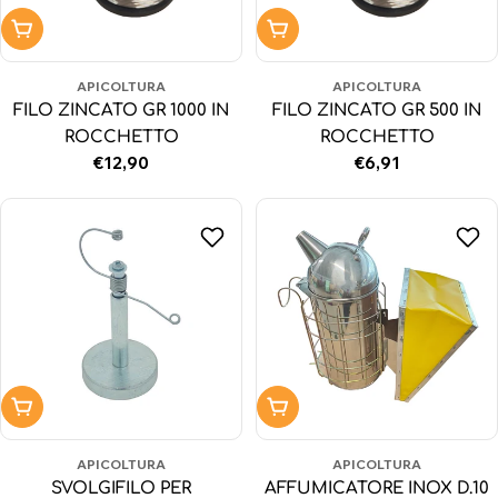
Aggiungi al carrello
Aggiungi al carrello
APICOLTURA
APICOLTURA
FILO ZINCATO GR 1000 IN
FILO ZINCATO GR 500 IN
ROCCHETTO
ROCCHETTO
Prezzo
€12,90
Prezzo
€6,91
normale
normale
Aggiungi al carrello
Aggiungi al carrello
APICOLTURA
APICOLTURA
SVOLGIFILO PER
AFFUMICATORE INOX D.10