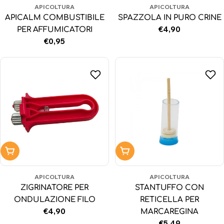
APICOLTURA
APICOLTURA
APICALM COMBUSTIBILE
SPAZZOLA IN PURO CRINE
Prezzo
€4,90
PER AFFUMICATORI
normale
Prezzo
€0,95
normale
Aggiungi al carrello
Aggiungi al carrello
APICOLTURA
APICOLTURA
ZIGRINATORE PER
STANTUFFO CON
ONDULAZIONE FILO
RETICELLA PER
Prezzo
€4,90
MARCAREGINA
normale
Prezzo
€5,49