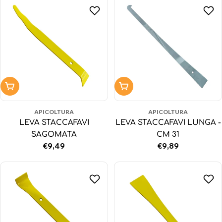
Aggiungi al carrello
Aggiungi al carrello
APICOLTURA
APICOLTURA
LEVA STACCAFAVI
LEVA STACCAFAVI LUNGA -
SAGOMATA
CM 31
Prezzo
€9,49
Prezzo
€9,89
normale
normale