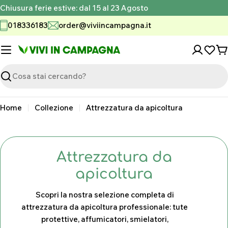
Vai
Chiusura ferie estive: dal 15 al 23 Agosto
al
018336183
order@viviincampagna.it
contenuto
C
Ricerca
Home
Collezione
Attrezzatura da apicoltura
C
Attrezzatura da
o
apicoltura
l
Scopri la nostra selezione completa di
l
attrezzatura da apicoltura professionale: tute
protettive, affumicatori, smielatori,
e