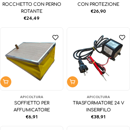
ROCCHETTO CON PERNO
CON PROTEZIONE
Prezzo
€26,90
ROTANTE
normale
Prezzo
€24,49
normale
Aggiungi al carrello
Aggiungi al carrello
APICOLTURA
APICOLTURA
SOFFIETTO PER
TRASFORMATORE 24 V
AFFUMICATORE
INSERIFILO
Prezzo
€6,91
Prezzo
€38,91
normale
normale