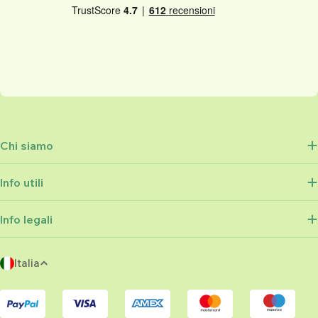
Chi siamo
Info utili
Info legali
P
Italia
a
Metodi
e
di