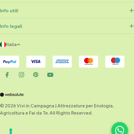
Info utili
Info legali
P
Italia
a
Metodi
e
di
s
pagamento
e
Facebook
Instagram
Pinterest
YouTube
/
r
e
g
© 2026 Vivi in Campagna | Attrezzature per Enologia,
Agricoltura e Fai da Te. All Rights Reserved.
i
o
n