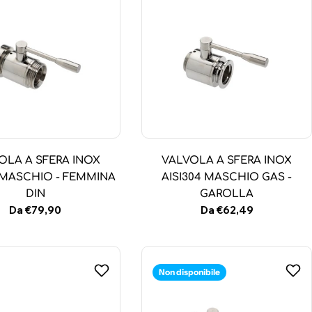
OLA A SFERA INOX
VALVOLA A SFERA INOX
4 MASCHIO - FEMMINA
AISI304 MASCHIO GAS -
DIN
GAROLLA
Prezzo
Da €79,90
Prezzo
Da €62,49
normale
normale
Non disponibile