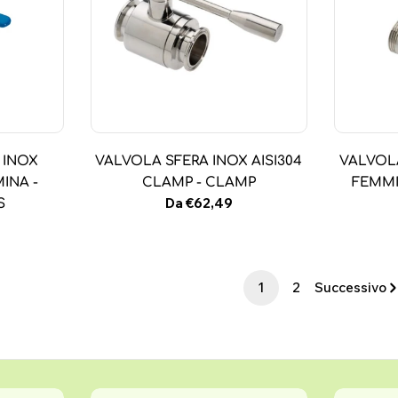
 INOX
VALVOLA SFERA INOX AISI304
VALVOLA
INA -
CLAMP - CLAMP
FEMMI
Prezzo
Da €62,49
S
normale
1
2
Successivo