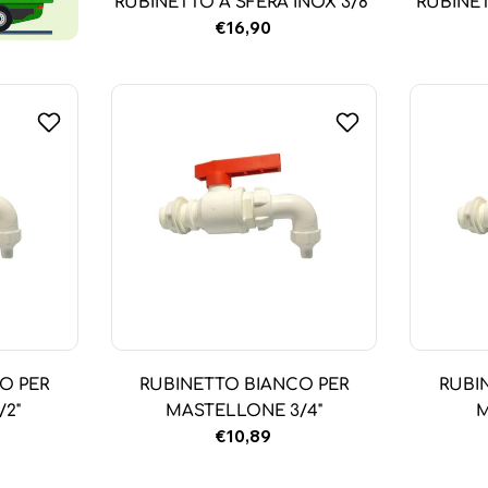
RUBINETTO A SFERA INOX 3/8''
RUBINET
Prezzo
€16,90
normale
O PER
RUBINETTO BIANCO PER
RUBI
/2"
MASTELLONE 3/4"
M
Prezzo
€10,89
normale