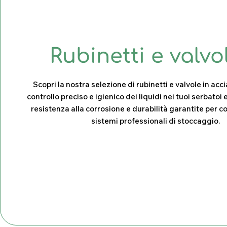
C
Rubinetti e valvo
o
Scopri la nostra selezione di rubinetti e valvole in acci
controllo preciso e igienico dei liquidi nei tuoi serbatoi e
l
resistenza alla corrosione e durabilità garantite per c
sistemi professionali di stoccaggio.
l
e
z
i
o