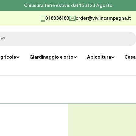
Chiusura ferie estive: dal 15 al 23 Agosto
018336183
order@viviincampagna.it
gricole
Giardinaggio e orto
Apicoltura
Casa