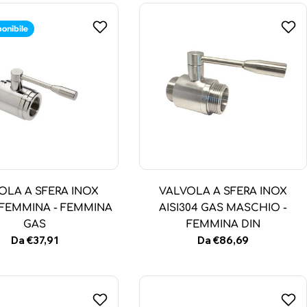
ponibile
OLA A SFERA INOX
VALVOLA A SFERA INOX
4 FEMMINA - FEMMINA
AISI304 GAS MASCHIO -
GAS
FEMMINA DIN
Prezzo
Da €37,91
Prezzo
Da €86,69
normale
normale