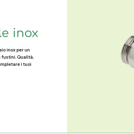
le inox
aio inox per un
 fustini. Qualità,
ompletare i tuoi