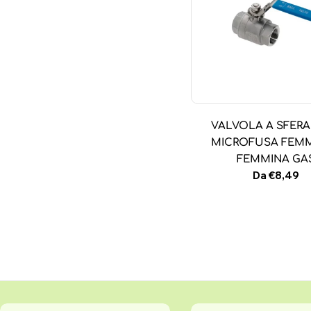
VALVOLA A SFERA
MICROFUSA FEMM
FEMMINA GA
Prezzo
Da €8,49
normale