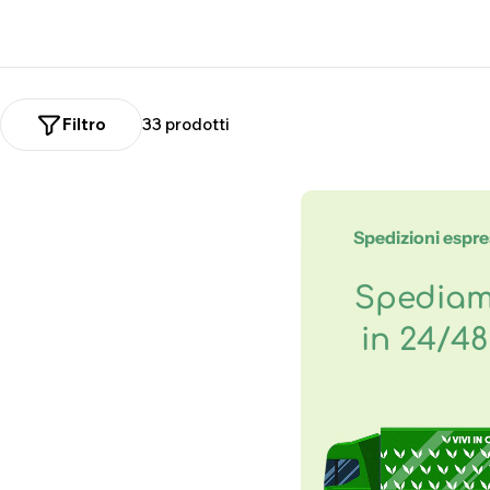
n
e
Filtro
33 prodotti
:
Spedizioni espr
Spedia
in 24/4