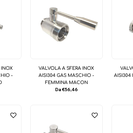
 INOX
VALVOLA A SFERA INOX
VALV
HIO -
AISI304 GAS MASCHIO -
AISI30
O
FEMMINA MACON
Prezzo
Da €56,46
normale