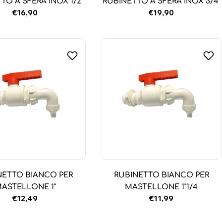
TO A SFERA INOX 1/2"
RUBINETTO A SFERA INOX 3/4"
Prezzo
€16,90
Prezzo
€19,90
normale
normale
NETTO BIANCO PER
RUBINETTO BIANCO PER
ASTELLONE 1"
MASTELLONE 1"1/4
Prezzo
€12,49
Prezzo
€11,99
normale
normale