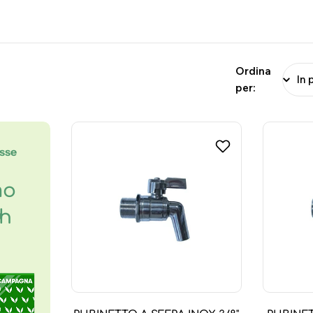
Ordina
per:
esse
mo
8h