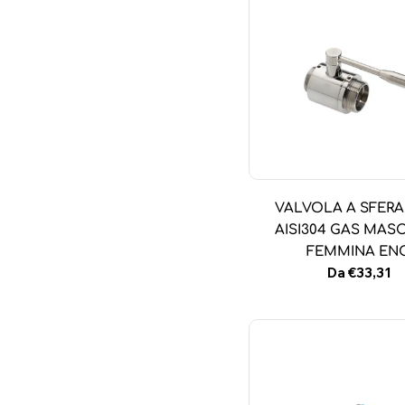
VALVOLA A SFERA
AISI304 GAS MASC
FEMMINA EN
Prezzo
Da €33,31
normale