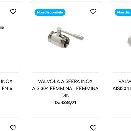
Non disponibile
Non dis
 INOX
VALVOLA A SFERA INOX
VALV
 PN16
AISI304 FEMMINA - FEMMINA
AISI30
DIN
Prezzo
Da €68,91
normale