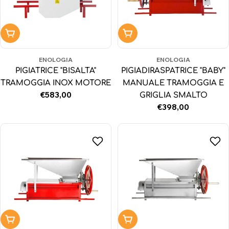
Aggiungi al carrello
Aggiungi al carrello
ENOLOGIA
ENOLOGIA
PIGIATRICE "BISALTA"
PIGIADIRASPATRICE "BABY"
TRAMOGGIA INOX MOTORE
MANUALE TRAMOGGIA E
Prezzo
€583,00
GRIGLIA SMALTO
normale
Prezzo
€398,00
normale
Aggiungi al carrello
Aggiungi al carrello