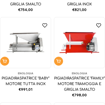
GRIGLIA SMALTO
GRIGLIA INOX
Prezzo
€754,00
Prezzo
€821,00
normale
normale
Aggiungi al carrello
Aggiungi al carrello
ENOLOGIA
ENOLOGIA
PIGIADIRASPATRICE "BABY"
PIGIADIRASPATRICE "FAMILY"
MOTORE TUTTA INOX
MOTORE TRAMOGGIA E
Prezzo
€991,01
GRIGLIA SMALTO
normale
Prezzo
€798,00
normale