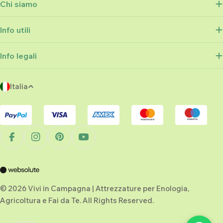
Chi siamo
Info utili
Info legali
P
Italia
a
Metodi
e
di
s
pagamento
e
Facebook
Instagram
Pinterest
YouTube
/
r
e
g
© 2026 Vivi in Campagna | Attrezzature per Enologia,
Agricoltura e Fai da Te. All Rights Reserved.
i
o