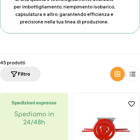
z
per imbottigliamento, riempimento isobarico,
capsulatura e altro, garantendo efficienza e
i
precisione nella tua linea di produzione.
o
n
e
:
45 prodotti
Filtro
Spedizioni espresse
Spediamo in
24/48h