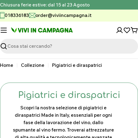
Vai
Chiusura ferie estive: dal 15 al 23 Agosto
al
018336183
order@viviincampagna.it
contenuto
C
Ricerca
Home
Collezione
Pigiatrici e diraspatrici
C
Pigiatrici e diraspatrici
o
Scopri la nostra selezione di pigiatrici e
l
diraspatrici Made in Italy, essenziali per ogni
fase della lavorazione del vino, dallo
l
spumante al vino fermo. Troverai attrezzature
e
di alta qualità e tecnologicamente avanzate