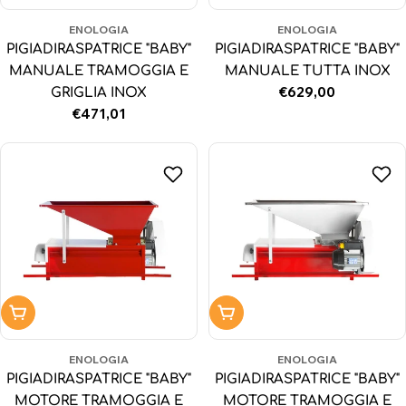
ENOLOGIA
ENOLOGIA
PIGIADIRASPATRICE "BABY"
PIGIADIRASPATRICE "BABY"
MANUALE TRAMOGGIA E
MANUALE TUTTA INOX
Prezzo
€629,00
GRIGLIA INOX
normale
Prezzo
€471,01
normale
Aggiungi al carrello
Aggiungi al carrello
ENOLOGIA
ENOLOGIA
PIGIADIRASPATRICE "BABY"
PIGIADIRASPATRICE "BABY"
MOTORE TRAMOGGIA E
MOTORE TRAMOGGIA E