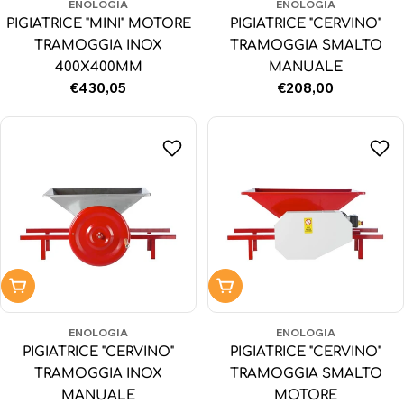
ENOLOGIA
ENOLOGIA
PIGIATRICE "MINI" MOTORE
PIGIATRICE "CERVINO"
TRAMOGGIA INOX
TRAMOGGIA SMALTO
400X400MM
MANUALE
Prezzo
€430,05
Prezzo
€208,00
normale
normale
Aggiungi al carrello
Aggiungi al carrello
ENOLOGIA
ENOLOGIA
PIGIATRICE "CERVINO"
PIGIATRICE "CERVINO"
TRAMOGGIA INOX
TRAMOGGIA SMALTO
MANUALE
MOTORE