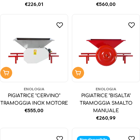
Prezzo
€226,01
Prezzo
€560,00
normale
normale
Aggiungi al carrello
Aggiungi al carrello
ENOLOGIA
ENOLOGIA
PIGIATRICE "CERVINO"
PIGIATRICE "BISALTA"
TRAMOGGIA INOX MOTORE
TRAMOGGIA SMALTO
Prezzo
€555,00
MANUALE
normale
Prezzo
€260,99
normale
Non disponibile