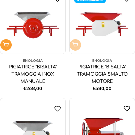
Aggiungi al carrello
Non disponibile
ENOLOGIA
ENOLOGIA
PIGIATRICE "BISALTA"
PIGIATRICE "BISALTA"
TRAMOGGIA INOX
TRAMOGGIA SMALTO
MANUALE
MOTORE
Prezzo
€268,00
Prezzo
€580,00
normale
normale