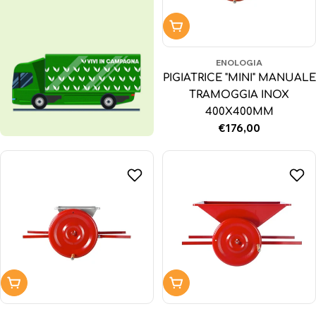
Aggiungi al carrello
ENOLOGIA
PIGIATRICE "MINI" MANUALE
TRAMOGGIA INOX
400X400MM
Prezzo
€176,00
normale
Aggiungi al carrello
Aggiungi al carrello