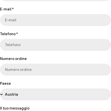
u
E-mail
*
l
o
d
i
Telefono
*
c
o
n
t
Numero ordine
a
t
t
o
Paese
Il tuo messaggio