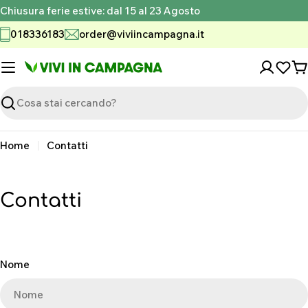
Vai
Chiusura ferie estive: dal 15 al 23 Agosto
al
018336183
order@viviincampagna.it
contenuto
C
Ricerca
Home
Contatti
Contatti
M
Nome
o
d