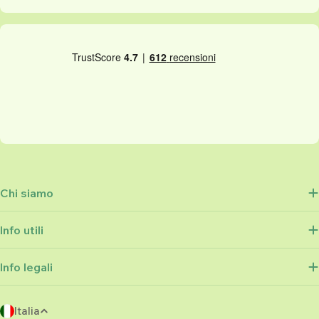
Chi siamo
Info utili
Info legali
P
Italia