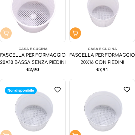
Non disponibile
Aggiungi al carrello
CASA E CUCINA
CASA E CUCINA
FASCELLA PER FORMAGGIO
FASCELLA PER FORMAGGIO
20X10 BASSA SENZA PIEDINI
20X16 CON PIEDINI
Prezzo
€2,90
Prezzo
€7,91
normale
normale
Non disponibile