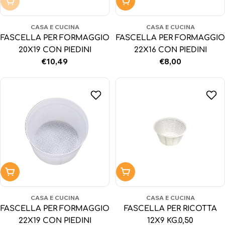
Non disponibile
Aggiungi al carrello
CASA E CUCINA
CASA E CUCINA
FASCELLA PER FORMAGGIO
FASCELLA PER FORMAGGIO
20X19 CON PIEDINI
22X16 CON PIEDINI
Prezzo
€10,49
Prezzo
€8,00
normale
normale
Aggiungi al carrello
Aggiungi al carrello
CASA E CUCINA
CASA E CUCINA
FASCELLA PER FORMAGGIO
FASCELLA PER RICOTTA
22X19 CON PIEDINI
12X9 KG.0,50