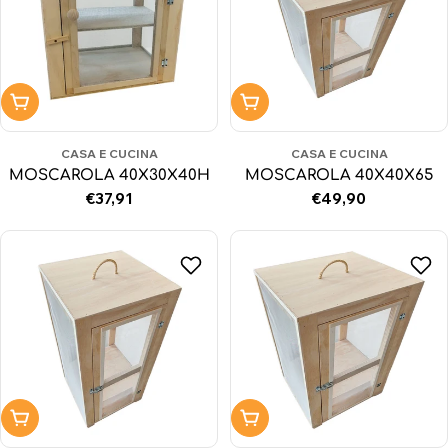
Aggiungi al carrello
Aggiungi al carrello
CASA E CUCINA
CASA E CUCINA
MOSCAROLA 40X30X40H
MOSCAROLA 40X40X65
Prezzo
€37,91
Prezzo
€49,90
normale
normale
Aggiungi al carrello
Aggiungi al carrello