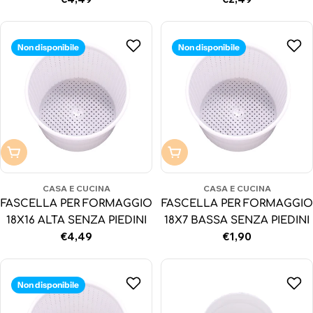
normale
normale
Non disponibile
Non disponibile
Non disponibile
Non disponibile
CASA E CUCINA
CASA E CUCINA
FASCELLA PER FORMAGGIO
FASCELLA PER FORMAGGIO
18X16 ALTA SENZA PIEDINI
18X7 BASSA SENZA PIEDINI
Prezzo
€4,49
Prezzo
€1,90
normale
normale
Non disponibile