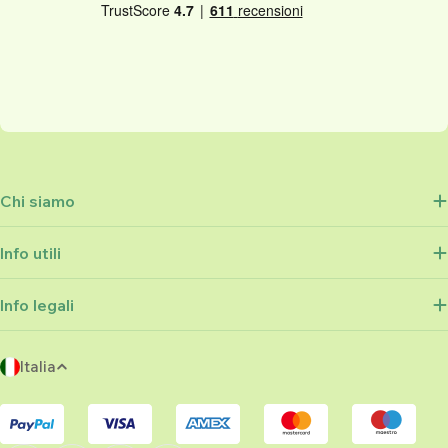
Chi siamo
Info utili
Info legali
P
Italia
a
Metodi
e
di
s