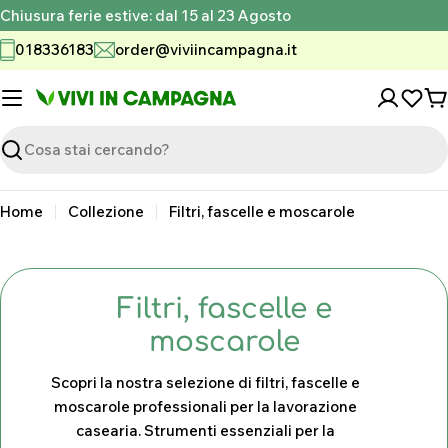
Vai
Chiusura ferie estive: dal 15 al 23 Agosto
al
018336183
order@viviincampagna.it
contenuto
C
Ricerca
Home
Collezione
Filtri, fascelle e moscarole
C
Filtri, fascelle e
o
moscarole
l
Scopri la nostra selezione di filtri, fascelle e
l
moscarole professionali per la lavorazione
casearia. Strumenti essenziali per la
e