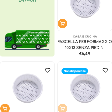
24/48h
Aggiungi al carrello
CASA E CUCINA
FASCELLA PER FORMAGGIO
10X13 SENZA PIEDINI
Prezzo
€6,49
normale
Non disponibile
Aggiungi al carrello
Non disponibile