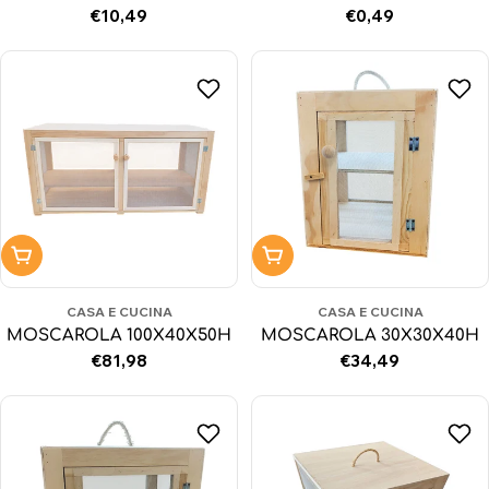
Prezzo
€10,49
Prezzo
€0,49
normale
normale
Aggiungi al carrello
Aggiungi al carrello
CASA E CUCINA
CASA E CUCINA
MOSCAROLA 100X40X50H
MOSCAROLA 30X30X40H
Prezzo
€81,98
Prezzo
€34,49
normale
normale