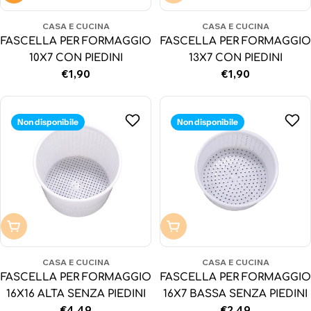
CASA E CUCINA
CASA E CUCINA
FASCELLA PER FORMAGGIO
FASCELLA PER FORMAGGIO
10X7 CON PIEDINI
13X7 CON PIEDINI
Prezzo
€1,90
Prezzo
€1,90
normale
normale
Non disponibile
Non disponibile
Non disponibile
Non disponibile
CASA E CUCINA
CASA E CUCINA
FASCELLA PER FORMAGGIO
FASCELLA PER FORMAGGIO
16X16 ALTA SENZA PIEDINI
16X7 BASSA SENZA PIEDINI
Prezzo
€4,49
Prezzo
€2,49