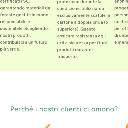
certificati FSC,
anonim
protezione durante la
garantendo materiali da
proget
spedizione, utilizziamo
foreste gestite in modo
person
esclusivamente scatole in
responsabile e
nostro
cartone a doppia onda (o
sostenibile. Scegliendo i
per of
superiore). Questo
nostri prodotti,
di unb
assicura resistenza agli
contribuisci a un futuro
e memo
urti e sicurezza per i tuoi
più verde.
prodotti durante il
trasporto.
Perché i nostri clienti ci amano?