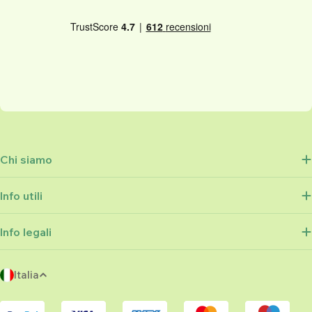
Chi siamo
Info utili
Info legali
P
Italia
a
Metodi
e