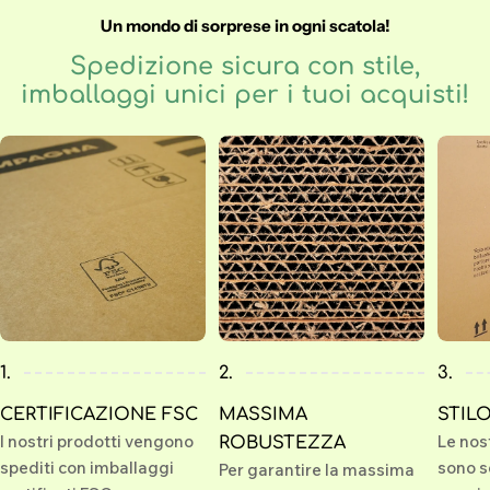
Un mondo di sorprese in ogni scatola!
Spedizione sicura con stile,
imballaggi unici per i tuoi acquisti!
1.
2.
3.
CERTIFICAZIONE FSC
MASSIMA
STIL
I nostri prodotti vengono
Le nos
ROBUSTEZZA
spediti con imballaggi
sono s
Per garantire la massima