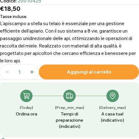
Codice:
20010425
Prezzo
€18,50
normale
Tasse incluse.
L'apiscampo a stella su telaio è essenziale per una gestione
efficiente dell'apiario. Con il suo sistema a 8 vie, garantisce un
passaggio unidirezionale delle api, ottimizzando le operazioni di
raccolta del miele. Realizzato con materiali di alta qualità, è
progettato per apicoltori che cercano efficienza e benessere per
le loro api.
Quantità
Aggiungi al carrello
Diminuisci La Quantità Per Apiscampo A Stella S
Aumenta La Quantità Per Apiscampo A S
{today}
{prep_min_max}
{delivery_max}
Ordina ora
Tempi di
A casa tua!
preparazione
(indicativo)
(indicativi)