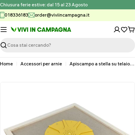
Vai
Chiusura ferie estive: dal 15 al 23 Agosto
al
018336183
order@viviincampagna.it
contenuto
C
Ricerca
Home
Accessori per arnie
Apiscampo a stella su telaio cm 43 x 50